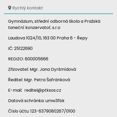
Rychlý kontakt
Gymnázium, střední odborná škola a Pražská
taneční konzervatoř, s.r.o
Laudova 1024/10,
163 00 Praha 6 - Řepy
IČ:
25122690
REDIZO: 600005666
Zřizovatel: Mgr. Jana Dyršmídová
Ředitel: Mgr. Petra Šafránková
E-mail:
reditel@ptksos.cz
Datová schránka: umw3fbk
Číslo účtu: 123-6379080267/0100