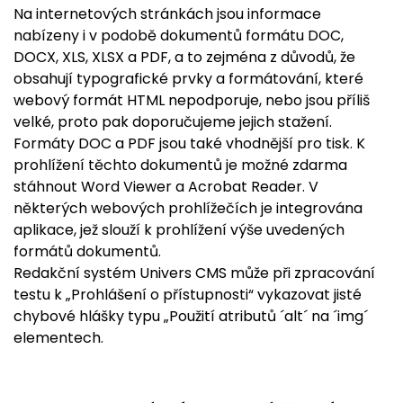
Na internetových stránkách jsou informace
nabízeny i v podobě dokumentů formátu DOC,
DOCX, XLS, XLSX a PDF, a to zejména z důvodů, že
obsahují typografické prvky a formátování, které
webový formát HTML nepodporuje, nebo jsou příliš
velké, proto pak doporučujeme jejich stažení.
Formáty DOC a PDF jsou také vhodnější pro tisk. K
prohlížení těchto dokumentů je možné zdarma
stáhnout Word Viewer a Acrobat Reader. V
některých webových prohlížečích je integrována
aplikace, jež slouží k prohlížení výše uvedených
formátů dokumentů.
Redakční systém Univers CMS může při zpracování
testu k „Prohlášení o přístupnosti“ vykazovat jisté
chybové hlášky typu „Použití atributů ´alt´ na ´img´
elementech.